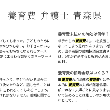
養育費 弁護士 青森県
養育費未払いの時効は何年？
プしてしまった。子どものために
相手からの
養育費
未払いを放置し
のか分からない。お子さんがいら
なってしまう恐れがあります。消滅
悩みをお持ちになられるケース
め、当事者間の離婚協議合意書や
離婚にまるわる数多くのキーワード
は、5年が経過すると権利が消滅
裁判...
養育費の相場金額はいくら？
行ったり、子どもがいる場合に
■
養育費
の相場価格
養育費
とは子
り決めたりなど、話し合うことは
本的に
養育費
は夫婦が離婚協議に
手に言われることもあるでしょう。
額ではなく夫婦ごとに異なります
ければなりません。離婚に関する
いで決めることは難しいのが現状
料として、...