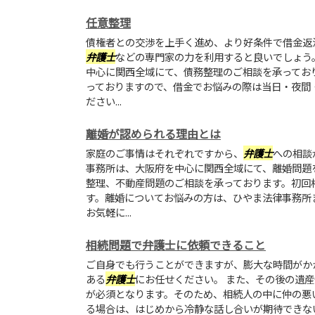
任意整理
債権者との交渉を上手く進め、より好条件で借金返
弁護士
などの専門家の力を利用すると良いでしょう
中心に関西全域にて、債務整理のご相談を承ってお
っておりますので、借金でお悩みの際は当日・夜間
ださい...
離婚が認められる理由とは
家庭のご事情はそれぞれですから、
弁護士
への相談
事務所は、大阪府を中心に関西全域にて、離婚問題
整理、不動産問題のご相談を承っております。初回
す。離婚についてお悩みの方は、ひやま法律事務所
お気軽に...
相続問題で弁護士に依頼できること
ご自身でも行うことができますが、膨大な時間がか
ある
弁護士
にお任せください。 また、その後の遺
が必須となります。そのため、相続人の中に仲の悪
る場合は、はじめから冷静な話し合いが期待できな