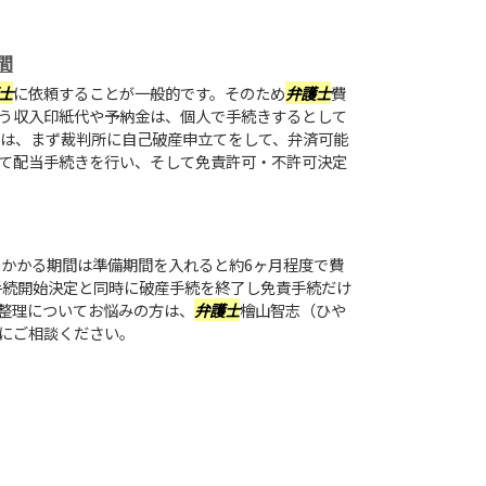
間
士
に依頼することが一般的です。そのため
弁護士
費
う収入印紙代や予納金は、個人で手続きするとして
きは、まず裁判所に自己破産申立てをして、弁済可能
て配当手続きを行い、そして免責許可・不許可決定
かかる期間は準備期間を入れると約6ヶ月程度で費
産手続開始決定と同時に破産手続を終了し免責手続だけ
整理についてお悩みの方は、
弁護士
檜山智志（ひや
にご相談ください。