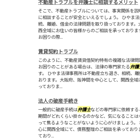
不動産トラブルを弁護士に相談するメリット
そこで、不動産トラブルについては、事実関係を説
に相談することが安全といえるでしょう。 ひやま
続、離婚、借金の法律問題を取り扱っております。
西全域にお住いの皆様からのご相談を承っておりま
お困りの際...
賃貸契約トラブル
このように、不動産賃貸借契約特有の複雑な法律問
お困りのことがある場合は、法律の専門家たる
弁護
す。 ひやま法律事務所は不動産立ち退き、相続、
おります。大阪府、阪神間を中心として、関西全域
っておりま...
法人の破産手続き
一般的に破産手続は
弁護士
などの専門家に依頼する
期間がどれくらい掛かるのかなど、気になることは
って焦るようなことがないように心がけましょう。
心に関西全域にて、債務整理のご相談を承っており
ており...