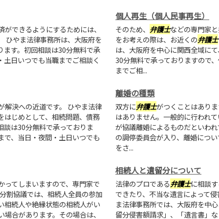
個人再生（個人民事再生）
済ができるようにするためには、
そのため、
弁護士
などの専門家と
。 ひやま法律事務所は、大阪府を
をお考えの際は、お近くの
弁護士
ります。初回相談は30分無料で承
は、大阪府を中心に関西全域にて
・土日いつでも当職までご相談く
30分無料で承っておりますので
までご相...
離婚の種類
が解決への近道です。 ひやま法律
双方に
弁護士
がつくことはありま
をはじめとして、相続問題、債務
はありません。一般的に行われて
相談は30分無料で承っておりま
が協議離婚によるものだといわれて
まで、当日・夜間・土日いつでも
の調停委員会が入り、離婚につい
をさ...
相続人と遺留分について
かってしまいますので、専門家で
法律のプロである
弁護士
に相談す
産分割協議では、相続人全員の参加
できたり、不当な遺言によって侵
い相続人や絶縁状態の相続人がい
ま法律事務所では、大阪府を中心
い場合があります。その場合は、
留分侵害額請求」、「遺言書」な