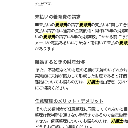
公正中立...
未払いの養育費の請求
■未払いの
養育費
の請求
養育費
の支払いに関して合
支払い請求権は通常の金銭債権と同様に5年の消滅
いの
養育費
の請求は5年の消滅時効にかかる前に行
メールや電話あるいは手紙などを用いて未払の
養育
があります...
離婚するときの財産分与
また、不動産などの財産の名義が夫婦のいずれか片
実質的に夫婦が協力して形成した財産であると評価
離婚についてお悩みの方は、
弁護士
檜山智志（ひや
にご相談ください。
任意整理のメリット・デメリット
そのため債権者が任意整理に同意してくれないと目
整理は裁判所を通さない手続きであるので自己破産
ません。債務整理についてお悩みの方は、
弁護士
檜
どうぞお気軽にご相談ください。