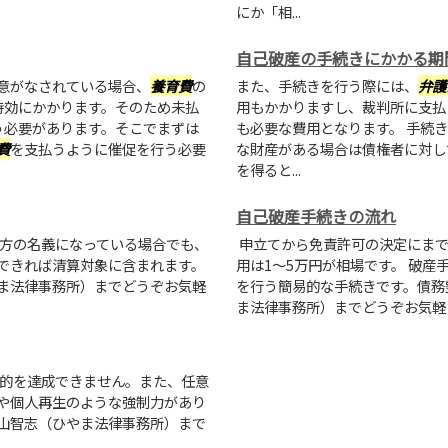
にか「相...
自己破産の手続きにかかる期
意がなされている場合、
養育費
の
また、手続きを行う際には、
弁護
時効にかかります。そのため未払
用もかかりますし、裁判所に支払
う必要があります。そこでまずは
も必要な費用となります。 手続
費
を支払うように催促を行う必要
な財産がある場合は債権者に対し
を得ると...
自己破産手続きの流れ
方の名義になっている場合でも、
申立てから免責許可の決定にまで
できれば清算対象に含まれます。
用は1〜5万円が相場です。 破
ま法律事務所）までどうぞお気軽
を行う簡易的な手続きです。債務
ま法律事務所）までどうぞお気軽
的を達成できません。また、任意
や個人再生のような強制力があり
山智志（ひやま法律事務所）まで