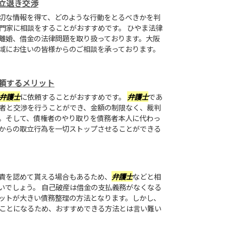
立退き交渉
切な情報を得て、どのような行動をとるべきかを判
門家に相談をすることがおすすめです。 ひやま法律
離婚、借金の法律問題を取り扱っております。大阪
域にお住いの皆様からのご相談を承っております。
頼するメリット
弁護士
に依頼することがおすすめです。
弁護士
であ
者と交渉を行うことができ、金額の制限なく、裁判
。そして、債権者のやり取りを債務者本人に代わっ
からの取立行為を一切ストップさせることができる
責を認めて貰える場合もあるため、
弁護士
などと相
いでしょう。 自己破産は借金の支払義務がなくなる
ットが大きい債務整理の方法となります。しかし、
ことになるため、おすすめできる方法とは言い難い