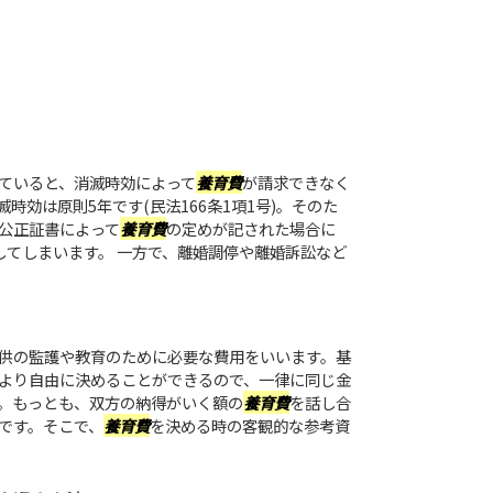
ていると、消滅時効によって
養育費
が請求できなく
時効は原則5年です(民法166条1項1号)。そのた
公正証書によって
養育費
の定めが記された場合に
してしまいます。 一方で、離婚調停や離婚訴訟など
供の監護や教育のために必要な費用をいいます。基
より自由に決めることができるので、一律に同じ金
。もっとも、双方の納得がいく額の
養育費
を話し合
です。そこで、
養育費
を決める時の客観的な参考資