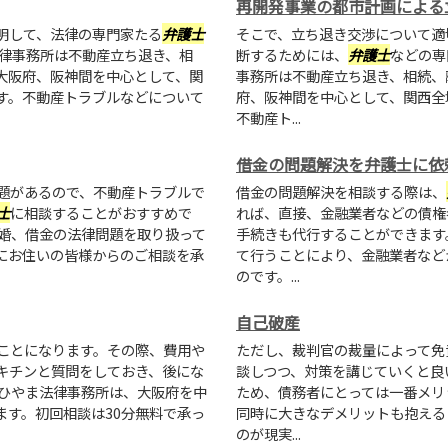
再開発事業の都市計画による
明して、法律の専門家たる
弁護士
そこで、立ち退き交渉について適
法律事務所は不動産立ち退き、相
断するためには、
弁護士
などの専
大阪府、阪神間を中心として、関
事務所は不動産立ち退き、相続、
す。不動産トラブルなどについて
府、阪神間を中心として、関西全
不動産ト...
借金の問題解決を弁護士に依
題があるので、不動産トラブルで
借金の問題解決を相談する際は、
士
に相談することがおすすめで
れば、直接、金融業者などの債権
離婚、借金の法律問題を取り扱って
手続きも代行することができます
にお住いの皆様からのご相談を承
て行うことにより、金融業者など
のです。...
自己破産
ことになります。その際、費用や
ただし、裁判官の裁量によって免
キチンと質問をしておき、後にな
談しつつ、対策を講じていくと良
 ひやま法律事務所は、大阪府を中
ため、債務者にとっては一番メリ
ます。初回相談は30分無料で承っ
同時に大きなデメリットも抱える
のが現実...