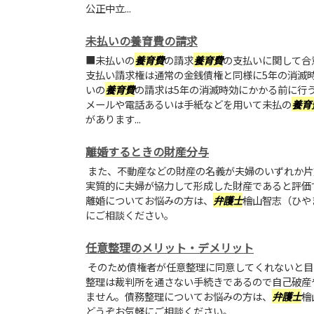
公正中立...
未払いの養育費の請求
■未払いの
養育費
の請求
養育費
の支払いに関して合
支払い請求権は通常の金銭債権と同様に5年の消滅
いの
養育費
の請求は5年の消滅時効にかかる前に行
メールや電話あるいは手紙などを用いて未払の
養育
があります...
離婚するときの財産分与
また、不動産などの財産の名義が夫婦のいずれか片
実質的に夫婦が協力して形成した財産であると評価
離婚についてお悩みの方は、
弁護士
檜山智志（ひや
にご相談ください。
任意整理のメリット・デメリット
そのため債権者が任意整理に同意してくれないと目
整理は裁判所を通さない手続きであるので自己破産
ません。債務整理についてお悩みの方は、
弁護士
檜
どうぞお気軽にご相談ください。