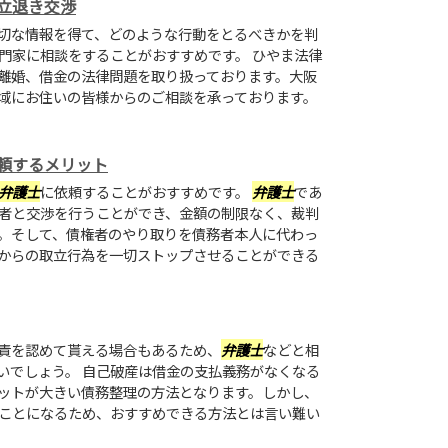
立退き交渉
切な情報を得て、どのような行動をとるべきかを判
門家に相談をすることがおすすめです。 ひやま法律
離婚、借金の法律問題を取り扱っております。大阪
域にお住いの皆様からのご相談を承っております。
頼するメリット
弁護士
に依頼することがおすすめです。
弁護士
であ
者と交渉を行うことができ、金額の制限なく、裁判
。そして、債権者のやり取りを債務者本人に代わっ
からの取立行為を一切ストップさせることができる
責を認めて貰える場合もあるため、
弁護士
などと相
いでしょう。 自己破産は借金の支払義務がなくなる
ットが大きい債務整理の方法となります。しかし、
ことになるため、おすすめできる方法とは言い難い