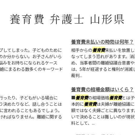
養育費 弁護士 山形県
養育費未払いの時効は何年？
プしてしまった。子どものために
相手からの
養育費
未払いを放置し
のか分からない。お子さんがいら
なってしまう恐れがあります。消滅
悩みをお持ちになられるケース
め、当事者間の離婚協議合意書や
離婚にまるわる数多くのキーワード
は、5年が経過すると権利が消滅
裁判...
養育費の相場金額はいくら？
行ったり、子どもがいる場合に
■
養育費
の相場価格
養育費
とは子
り決めたりなど、話し合うことは
本的に
養育費
は夫婦が離婚協議に
手に言われることもあるでしょう。
額ではなく夫婦ごとに異なります
ければなりません。離婚に関する
いで決めることは難しいのが現状
料として、...