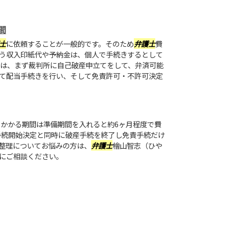
間
士
に依頼することが一般的です。そのため
弁護士
費
う収入印紙代や予納金は、個人で手続きするとして
きは、まず裁判所に自己破産申立てをして、弁済可能
て配当手続きを行い、そして免責許可・不許可決定
かかる期間は準備期間を入れると約6ヶ月程度で費
産手続開始決定と同時に破産手続を終了し免責手続だけ
整理についてお悩みの方は、
弁護士
檜山智志（ひや
にご相談ください。