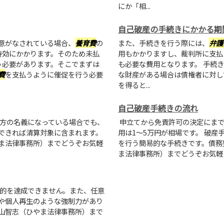
にか「相...
自己破産の手続きにかかる期
意がなされている場合、
養育費
の
また、手続きを行う際には、
弁護
時効にかかります。そのため未払
用もかかりますし、裁判所に支払
う必要があります。そこでまずは
も必要な費用となります。 手続
費
を支払うように催促を行う必要
な財産がある場合は債権者に対し
を得ると...
自己破産手続きの流れ
方の名義になっている場合でも、
申立てから免責許可の決定にまで
できれば清算対象に含まれます。
用は1〜5万円が相場です。 破
ま法律事務所）までどうぞお気軽
を行う簡易的な手続きです。債務
ま法律事務所）までどうぞお気軽
的を達成できません。また、任意
や個人再生のような強制力があり
山智志（ひやま法律事務所）まで