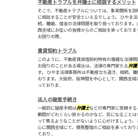
不動産トラブルを弁護士に相談するメリット
そこで、不動産トラブルについては、事実関係を説
に相談することが安全といえるでしょう。 ひやま
続、離婚、借金の法律問題を取り扱っております。
西全域にお住いの皆様からのご相談を承っておりま
お困りの際...
賃貸契約トラブル
このように、不動産賃貸借契約特有の複雑な法律問
お困りのことがある場合は、法律の専門家たる
弁護
す。 ひやま法律事務所は不動産立ち退き、相続、
おります。大阪府、阪神間を中心として、関西全域
っておりま...
法人の破産手続き
一般的に破産手続は
弁護士
などの専門家に依頼する
期間がどれくらい掛かるのかなど、気になることは
って焦るようなことがないように心がけましょう。
心に関西全域にて、債務整理のご相談を承っており
ており...