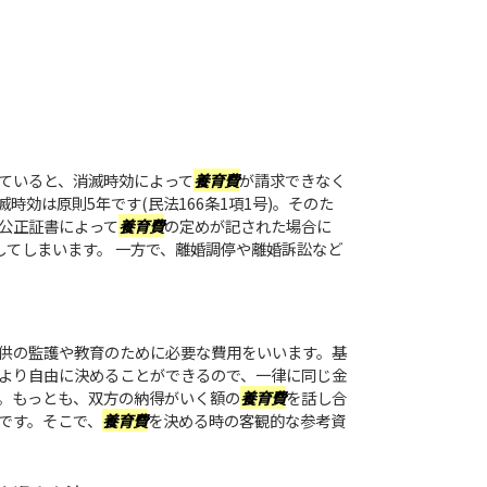
ていると、消滅時効によって
養育費
が請求できなく
時効は原則5年です(民法166条1項1号)。そのた
公正証書によって
養育費
の定めが記された場合に
してしまいます。 一方で、離婚調停や離婚訴訟など
供の監護や教育のために必要な費用をいいます。基
より自由に決めることができるので、一律に同じ金
。もっとも、双方の納得がいく額の
養育費
を話し合
です。そこで、
養育費
を決める時の客観的な参考資