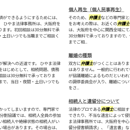
個人再生（個人民事再生）
済ができるようにするためには、
そのため、
弁護士
などの専門家と
。 ひやま法律事務所は、大阪府を
をお考えの際は、お近くの
弁護士
ります。初回相談は30分無料で承
は、大阪府を中心に関西全域にて
・土日いつでも当職までご相談く
30分無料で承っておりますので
までご相...
離婚の種類
が解決への近道です。 ひやま法律
双方に
弁護士
がつくことはありま
をはじめとして、相続問題、債務
はありません。一般的に行われて
相談は30分無料で承っておりま
が協議離婚によるものだといわれて
まで、当日・夜間・土日いつでも
の調停委員会が入り、離婚につい
をさ...
相続人と遺留分について
かってしまいますので、専門家で
法律のプロである
弁護士
に相談す
産分割協議では、相続人全員の参加
できたり、不当な遺言によって侵
い相続人や絶縁状態の相続人がい
ま法律事務所では、大阪府を中心
い場合があります。その場合は、
留分侵害額請求」、「遺言書」な