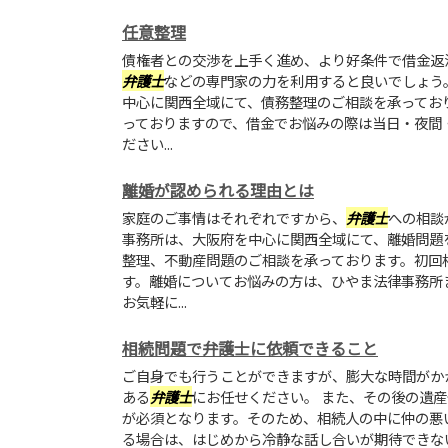
任意整理
債権者との交渉を上手く進め、より好条件で借金返
弁護士
などの専門家の力を利用すると良いでしょう
中心に関西全域にて、債務整理のご相談を承ってお
っておりますので、借金でお悩みの際は当日・夜間
ださい...
離婚が認められる理由とは
家庭のご事情はそれぞれですから、
弁護士
への相談
事務所は、大阪府を中心に関西全域にて、離婚問題
整理、不動産問題のご相談を承っております。初回
す。離婚についてお悩みの方は、ひやま法律事務所
お気軽に...
相続問題で弁護士に依頼できること
ご自身でも行うことができますが、膨大な時間がか
ある
弁護士
にお任せください。 また、その後の遺
が必須となります。そのため、相続人の中に仲の悪
る場合は、はじめから冷静な話し合いが期待できな