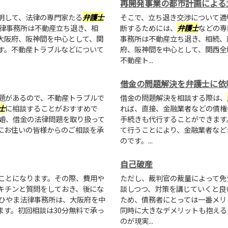
再開発事業の都市計画による
明して、法律の専門家たる
弁護士
そこで、立ち退き交渉について適
法律事務所は不動産立ち退き、相
断するためには、
弁護士
などの専
大阪府、阪神間を中心として、関
事務所は不動産立ち退き、相続、
す。不動産トラブルなどについて
府、阪神間を中心として、関西全
不動産ト...
借金の問題解決を弁護士に依
題があるので、不動産トラブルで
借金の問題解決を相談する際は、
士
に相談することがおすすめで
れば、直接、金融業者などの債権
離婚、借金の法律問題を取り扱って
手続きも代行することができます
にお住いの皆様からのご相談を承
て行うことにより、金融業者など
のです。...
自己破産
ことになります。その際、費用や
ただし、裁判官の裁量によって免
キチンと質問をしておき、後にな
談しつつ、対策を講じていくと良
 ひやま法律事務所は、大阪府を中
ため、債務者にとっては一番メリ
ます。初回相談は30分無料で承っ
同時に大きなデメリットも抱える
のが現実...