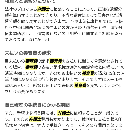
相続人と遺留分について
法律のプロである
弁護士
に相談することによって、正確な遺留分
額を算出することができたり、不当な遺言によって侵害された遺
留分額を取り戻すことができます。 ひやま法律事務所では、大阪
府を中心に関西全域にお住まいの方からの「遺留分」や「遺留分
侵害額請求」、「遺言書」などの「相続」に関するご相談を承っ
ております。なにか「相...
未払いの養育費の請求
■未払いの
養育費
の請求
養育費
の支払いに関して合意がなされて
いる場合、
養育費
の支払い請求権は通常の金銭債権と同様に5年の
消滅時効にかかります。そのため未払いの
養育費
の請求は5年の消
滅時効にかかる前に行う必要があります。そこでまずはメールや
電話あるいは手紙などを用いて未払の
養育費
を支払うように催促
を行う必要があります...
自己破産の手続きにかかる期間
また、手続きを行う際には、
弁護士
に依頼することが一般的で
す。そのため
弁護士
費用もかかりますし、裁判所に支払う収入印
紙代や予納金は、個人で手続きするとしても必要な費用となりま