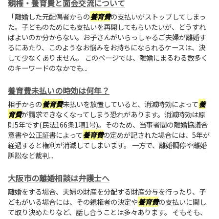
親権・養育費と面会交流について
「離婚した元配偶者からの
養育費
の支払いがストップしてしまっ
た。子どものためにも支払いを再開してもらいたいが、どうすれ
ばよいのか分からない。お子さんがいらっしゃるご夫婦が離婚す
るにあたり、このようなお悩みをお持ちになられるケースは、決
して少なくありません。 このページでは、離婚にまるわる数多く
のキーワードのなかでも...
養育費未払いの時効は何年？
相手からの
養育費
未払いを放置していると、消滅時効によって
養
育費
が請求できなくなってしまう恐れがあります。消滅時効は原
則5年です(民法166条1項1号)。そのため、当事者間の離婚協議合
意書や公正証書によって
養育費
の定めが記された場合には、5年が
経過すると権利が消滅してしまいます。 一方で、離婚調停や離婚
訴訟など裁判...
大阪市の離婚相談は弁護士へ
離婚をする場合、夫婦の財産を分配する財産分与を行ったり、子
どもがいる場合には、その親権者の決定や
養育費
の支払いに関し
て取り決めたりなど、話し合うことは多々あります。 そもそも、