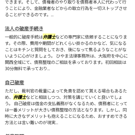
できます。そして、債権者のやり取りを債務者本人に代わって行
うことにより、金融業者などからの取立行為を一切ストップさせ
ることができるのです。...
法人の破産手続き
一般的に破産手続は
弁護士
などの専門家に依頼することになりま
す。その際、費用や期間がどれくらい掛かるのかなど、気になる
ことはキチンと質問をしておき、後になって焦るようなことがな
いように心がけましょう。 ひやま法律事務所は、大阪府を中心に
関西全域にて、債務整理のご相談を承っております。初回相談は
30分無料で承っており...
自己破産
ただし、裁判官の裁量によって免責を認めて貰える場合もあるた
め、
弁護士
などと相談しつつ、対策を講じていくと良いでしょ
う。 自己破産は借金の支払義務がなくなるため、債務者にとって
は一番メリットが大きい債務整理の方法となります。しかし、同
時に大きなデメリットも抱えることになるため、おすすめできる
方法とは言い難いのが現実...