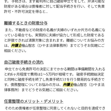
す。 手続きは、まず裁判所に自己破産申立てをして、弁済可能な
財産がある場合は債権者に対して配当手続きを行い、そして免責
許可・不許可決定を得ると...
離婚するときの財産分与
また、不動産などの財産の名義が夫婦のいずれか片方の名義にな
っている場合でも、実質的に夫婦が協力して形成した財産である
と評価できれば清算対象に含まれます。離婚についてお悩みの方
は、
弁護士
檜山智志（ひやま法律事務所）までどうぞお気軽にご
相談ください。
自己破産手続きの流れ
申立てから免責許可の決定にまでかかる期間は準備期間を入れる
と約6ヶ月程度で費用は1〜5万円が相場です。 破産手続開始決定
と同時に破産手続を終了し免責手続だけを行う簡易的な手続きで
す。債務整理についてお悩みの方は、
弁護士
檜山智志（ひやま法
律事務所）までどうぞお気軽にご相談ください。
任意整理のメリット・デメリット
そのため債権者が任意整理に同意してくれないと目的を達成でき