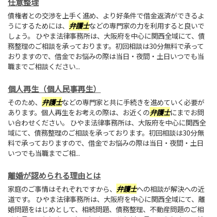
任意整理
債権者との交渉を上手く進め、より好条件で借金返済ができるよ
うにするためには、
弁護士
などの専門家の力を利用すると良いで
しょう。 ひやま法律事務所は、大阪府を中心に関西全域にて、債
務整理のご相談を承っております。初回相談は30分無料で承って
おりますので、借金でお悩みの際は当日・夜間・土日いつでも当
職までご相談ください...
個人再生（個人民事再生）
そのため、
弁護士
などの専門家と共に手続きを進めていく必要が
あります。個人再生をお考えの際は、お近くの
弁護士
にまでお問
い合わせください。 ひやま法律事務所は、大阪府を中心に関西全
域にて、債務整理のご相談を承っております。初回相談は30分無
料で承っておりますので、借金でお悩みの際は当日・夜間・土日
いつでも当職までご相...
離婚が認められる理由とは
家庭のご事情はそれぞれですから、
弁護士
への相談が解決への近
道です。 ひやま法律事務所は、大阪府を中心に関西全域にて、離
婚問題をはじめとして、相続問題、債務整理、不動産問題のご相