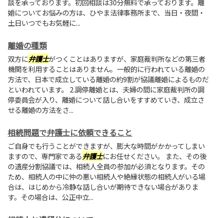
談を承っております。初回相談は30分無料で承っております。離
婚についてお悩みの方は、ひやま法律事務所まで、当日・夜間・
土日いつでもお気軽に...
離婚の種類
双方に
弁護士
がつくことはありますが、家庭裁判所などの第三者
機関を利用することはありません。一般的に行われている離婚の
方法で、日本で成立している離婚の約9割が協議離婚によるものだ
といわれています。 2.調停離婚とは、夫婦の間に家庭裁判所の調
停委員会が入り、離婚について話し合いをすすめていき、成立さ
せる離婚の方法をさ...
相続問題で弁護士に依頼できること
ご自身でも行うことができますが、膨大な時間がかかってしまい
ますので、専門家である
弁護士
にお任せください。 また、その後
の遺産分割協議では、相続人全員の参加が必須となります。その
ため、相続人の中に仲の悪い相続人や絶縁状態の相続人がいる場
合は、はじめから冷静な話し合いが期待できない場合がありま
す。その場合は、公正中立...