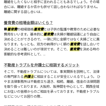
離婚をしたくないと相手に言われることもあるでしょう。その場
合には、離婚するか否かも併せて話し合わなければなりません。
離婚に関する話し合いは...
養育費の相場金額はいくら？
■
養育費
の相場価格
養育費
とは子供の監護や教育のために必要な
費用をいいます。基本的に
養育費
は夫婦が離婚協議により自由に
決めることができるので、一律に同じ金額ではなく夫婦ごとに異
なります。もっとも、双方の納得がいく額の
養育費
を話し合いで
決めることは難しいのが現状です。そこで、
養育費
を決める時の
客観的な参考資料として、...
不動産トラブルを弁護士に相談するメリット
そこで、不動産トラブルについては、事実関係を説明して、法律
の専門家たる
弁護士
に相談することが安全といえるでしょう。 ひ
やま法律事務所は不動産立ち退き、相続、離婚、借金の法律問題
を取り扱っております。大阪府、阪神間を中心として、関西全域
にお住いの皆様からのご相談を承っております。不動産トラブル
などについてお困りの際...