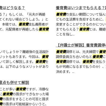
費はどうなる？
養育費はいつまでもらえる？
る？」もしくは、「元夫が再婚
養育費
の支払い期間について悩ん
てくれない場合どうしよう。」と
どもの生活費を負担するために、
。本稿では、
養育費
支払義務者が
変更することができるのかについ
て、元配偶者が再婚したら
養育費
までもらえる？
養育費
とは、離婚
ことを指し...
【弁護士が解説】養育費調停
いでしょうか？離婚後の生活設計
養育費
調停とは、元夫婦間で
養育
リットもあります。今回は、
養育
調停委員立ち合いのもと
養育費
に
いて詳しく解説します。
養育費
を
養育費
調停では、
養育費
を支払う
は、以下のようなメリットがあり
もが何歳になるまで払うのか）、
決めます。...
意点も併せて解説
ことが多い
養育費
ですが、冷静な
に
養育費
の請求ができなかった場
費
の請求をすることの可否と請求
費
の請求は可能結論からいうと、