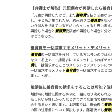
【弁護士が解説】元配偶者が再婚したら養育
「元妻が再婚したけど、まだ
養育費
を払う必要があ
し、子どもが生まれたが、約束通りに
養育費
を払っ
いう悩みを抱えている方がいらっしゃると思います
再婚した場合と
養育費
受領者が再婚した場合に分け
はどうなるか...
養育費を一括請求するメリット・デメリット
養育費
の一括請求を検討している方は多いのではな
を立てる上で、一括請求にはメリットもあればデメ
費
を一括請求することのメリットとデメリットにつ
一括請求するメリット
養育費
を一括請求することに
ます。・経...
離婚後に養育費の請求をすることは可能？注
離婚時に離婚に関する事項と一緒に取り決められる
話し合いが難しかったなどさまざまな事情で離婚時
合もあるかと思います。本記事では、離婚後に
養育
の際の注意点について解説します。離婚後でも
養育