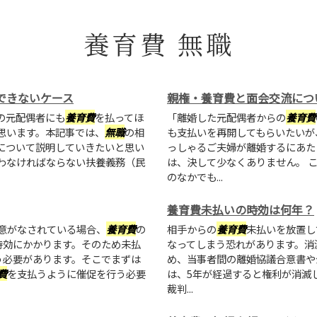
養育費 無職
できないケース
親権・養育費と面会交流につ
の元配偶者にも
養育費
を払ってほ
「離婚した元配偶者からの
養育費
思います。本記事では、
無職
の相
も支払いを再開してもらいたいが
について説明していきたいと思い
っしゃるご夫婦が離婚するにあた
わなければならない扶養義務（民
は、決して少なくありません。 
のなかでも...
養育費未払いの時効は何年？
意がなされている場合、
養育費
の
相手からの
養育費
未払いを放置し
時効にかかります。そのため未払
なってしまう恐れがあります。消滅
う必要があります。そこでまずは
め、当事者間の離婚協議合意書や
費
を支払うように催促を行う必要
は、5年が経過すると権利が消滅
裁判...