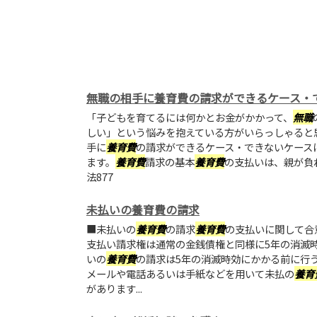
無職の相手に養育費の請求ができるケース・
「子どもを育てるには何かとお金がかかって、
無職
しい」という悩みを抱えている方がいらっしゃると
手に
養育費
の請求ができるケース・できないケース
ます。
養育費
請求の基本
養育費
の支払いは、親が負
法877
未払いの養育費の請求
■未払いの
養育費
の請求
養育費
の支払いに関して合
支払い請求権は通常の金銭債権と同様に5年の消滅
いの
養育費
の請求は5年の消滅時効にかかる前に行
メールや電話あるいは手紙などを用いて未払の
養育
があります...