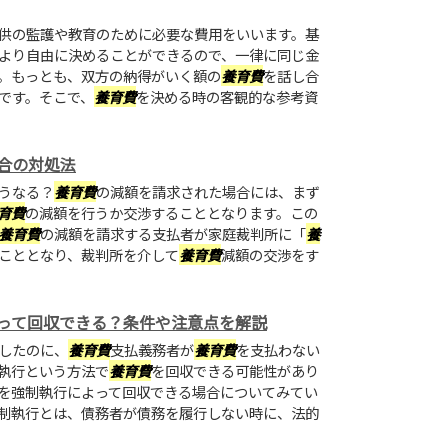
供の監護や教育のために必要な費用をいいます。基
より自由に決めることができるので、一律に同じ金
。もっとも、双方の納得がいく額の
養育費
を話し合
です。そこで、
養育費
を決める時の客観的な参考資
合の対処法
うなる？
養育費
の減額を請求された場合には、まず
育費
の減額を行うか交渉することとなります。この
養育費
の減額を請求する支払者が家庭裁判所に「
養
こととなり、裁判所を介して
養育費
減額の交渉をす
って回収できる？条件や注意点を解説
したのに、
養育費
支払義務者が
養育費
を支払わない
執行という方法で
養育費
を回収できる可能性があり
を強制執行によって回収できる場合についてみてい
制執行とは、債務者が債務を履行しない時に、法的