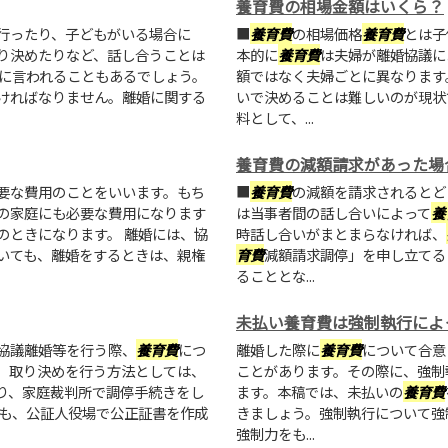
養育費の相場金額はいくら？
行ったり、子どもがいる場合に
■
養育費
の相場価格
養育費
とは子
り決めたりなど、話し合うことは
本的に
養育費
は夫婦が離婚協議に
手に言われることもあるでしょう。
額ではなく夫婦ごとに異なります
ければなりません。離婚に関する
いで決めることは難しいのが現状
料として、...
養育費の減額請求があった場
要な費用のことをいいます。もち
■
養育費
の減額を請求されるとど
の家庭にも必要な費用になります
は当事者間の話し合いによって
養
のときになります。 離婚には、協
時話し合いがまとまらなければ、
いても、離婚をするときは、親権
育費
減額請求調停」を申し立てる
ることとな...
未払い養育費は強制執行によ
協議離婚等を行う際、
養育費
につ
離婚した際に
養育費
について合意
、取り決めを行う方法としては、
ことがあります。その際に、強制
り、家庭裁判所で調停手続きをし
ます。本稿では、未払いの
養育費
にも、公証人役場で公正証書を作成
きましょう。強制執行について強
強制力をも...