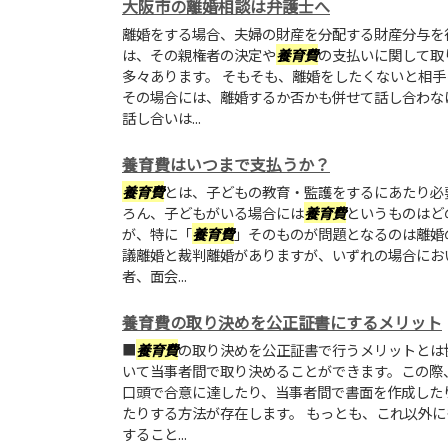
大阪市の離婚相談は弁護士へ
離婚をする場合、夫婦の財産を分配する財産分与を
は、その親権者の決定や
養育費
の支払いに関して取
多々あります。 そもそも、離婚をしたくないと相
その場合には、離婚するか否かも併せて話し合わな
話し合いは...
養育費はいつまで支払うか？
養育費
とは、子どもの教育・監護をするにあたり必
ろん、子どもがいる場合には
養育費
というものはど
が、特に「
養育費
」そのものが問題となるのは離婚
議離婚と裁判離婚がありますが、いずれの場合にお
者、面会...
養育費の取り決めを公正証書にするメリット
■
養育費
の取り決めを公正証書で行うメリットとは
いて当事者間で取り決めることができます。この際
口頭で合意に達したり、当事者間で書面を作成した
たりする方法が存在します。 もっとも、これ以外
すること...