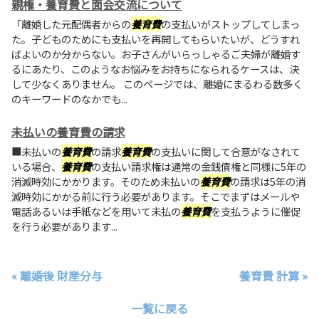
親権・養育費と面会交流について
「離婚した元配偶者からの
養育費
の支払いがストップしてしまっ
た。子どものためにも支払いを再開してもらいたいが、どうすれ
ばよいのか分からない。お子さんがいらっしゃるご夫婦が離婚す
るにあたり、このようなお悩みをお持ちになられるケースは、決
して少なくありません。 このページでは、離婚にまるわる数多く
のキーワードのなかでも...
未払いの養育費の請求
■未払いの
養育費
の請求
養育費
の支払いに関して合意がなされて
いる場合、
養育費
の支払い請求権は通常の金銭債権と同様に5年の
消滅時効にかかります。そのため未払いの
養育費
の請求は5年の消
滅時効にかかる前に行う必要があります。そこでまずはメールや
電話あるいは手紙などを用いて未払の
養育費
を支払うように催促
を行う必要があります...
« 離婚後 財産分与
養育費 計算 »
一覧に戻る