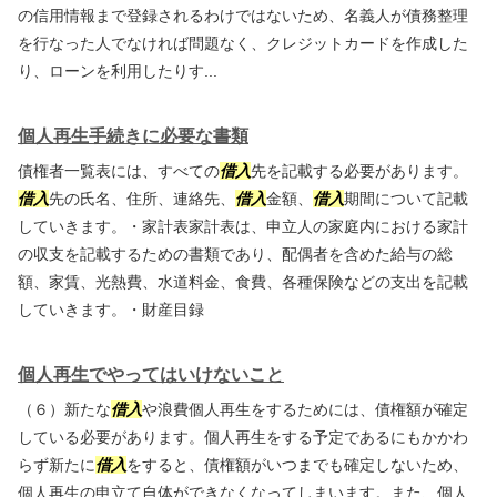
の信用情報まで登録されるわけではないため、名義人が債務整理
を行なった人でなければ問題なく、クレジットカードを作成した
り、ローンを利用したりす...
個人再生手続きに必要な書類
債権者一覧表には、すべての
借入
先を記載する必要があります。
借入
先の氏名、住所、連絡先、
借入
金額、
借入
期間について記載
していきます。・家計表家計表は、申立人の家庭内における家計
の収支を記載するための書類であり、配偶者を含めた給与の総
額、家賃、光熱費、水道料金、食費、各種保険などの支出を記載
していきます。・財産目録
個人再生でやってはいけないこと
（６）新たな
借入
や浪費個人再生をするためには、債権額が確定
している必要があります。個人再生をする予定であるにもかかわ
らず新たに
借入
をすると、債権額がいつまでも確定しないため、
個人再生の申立て自体ができなくなってしまいます。また、個人