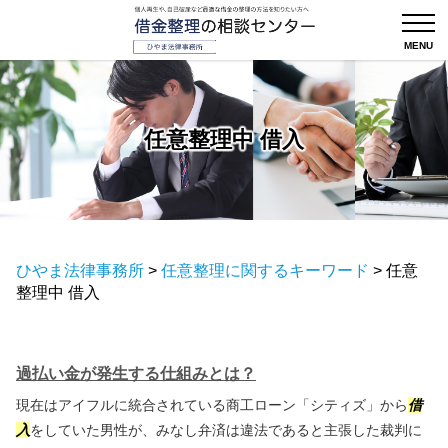
任意整理中 借入
ひやま法律事務所
>
任意整理に関するキーワード
>
任意
整理中 借入
過払い金が発生する仕組みとは？
現在はアイフルに統合されている商工ローン「シティズ」から
借
入
をしていた男性が、みなし弁済は違法であると主張した裁判に