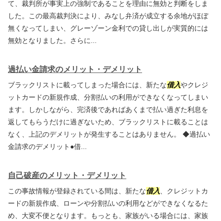
て、裁判所が事実上の強制であることを理由に無効と判断をしま
した。この最高裁判決により、みなし弁済が成立する余地がほぼ
無くなってしまい、グレーゾーン金利での貸し出しが実質的には
無効となりました。さらに...
過払い金請求のメリット・デメリット
ブラックリストに載ってしまった場合には、新たな
借入
やクレジ
ットカードの新規作成、分割払いの利用ができなくなってしまい
ます。しかしながら、完済後であればあくまで払い過ぎた利息を
返してもらうだけに過ぎないため、ブラックリストに載ることは
なく、上記のデメリットが発生することはありません。 ◆過払い
金請求のデメリット●借...
自己破産のメリット・デメリット
この事故情報が登録されている間は、新たな
借入
、クレジットカ
ードの新規作成、ローンや分割払いの利用などができなくなるた
め、大変不便となります。もっとも、家族がいる場合には、家族